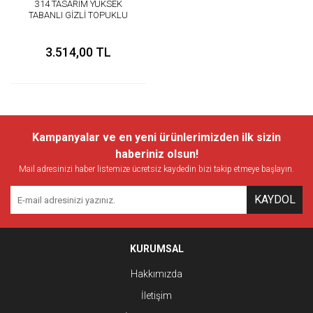
314 TASARIM YÜKSEK
TABANLI GİZLİ TOPUKLU
SPOR AYAKKABI
3.514,00 TL
Kampanyalar ve en yeni ürünlerimizden ilk sizin
haberiniz olsun!
Mail adresinizi haber listemize ücretsiz kaydedin bizi takip etmeye başlayın.
KAYDOL
KURUMSAL
Hakkımızda
İletişim