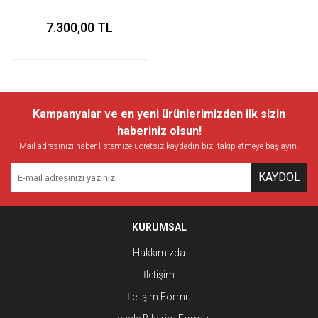
7.300,00 TL
Kampanyalar ve en yeni ürünlerimizden ilk sizin
haberiniz olsun!
Mail adresinizi haber listemize ücretsiz kaydedin bizi takip etmeye başlayın.
KAYDOL
KURUMSAL
Hakkımızda
İletişim
İletişim Formu