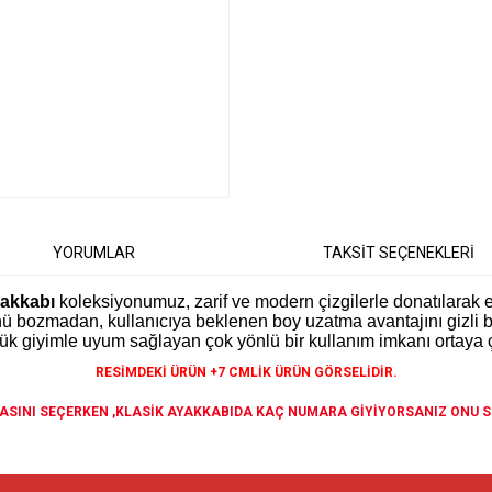
YORUMLAR
TAKSİT SEÇENEKLERİ
yakkabı
koleksiyonumuz, zarif ve modern çizgilerle donatılarak e
nü bozmadan, kullanıcıya beklenen boy uzatma avantajını gizli
ük giyimle uyum sağlayan çok yönlü bir kullanım imkanı ortaya ç
RESİMDEKİ ÜRÜN +7 CMLİK ÜRÜN GÖRSELİDİR.
SINI SEÇERKEN ,KLASİK AYAKKABIDA KAÇ NUMARA GİYİYORSANIZ ONU S
diğer konularda yetersiz gördüğünüz noktaları öneri formunu kullanarak tarafımıza