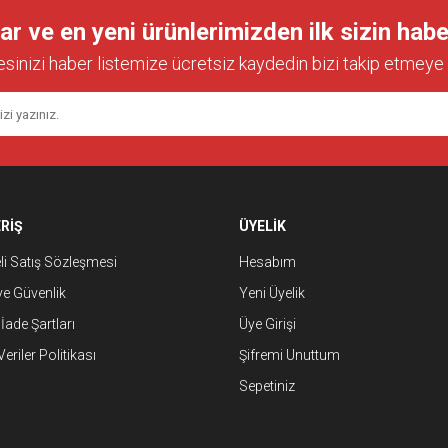
Bu ürüne ilk yorumu siz yapın!
 ve en yeni ürünlerimizden ilk sizin habe
esinizi haber listemize ücretsiz kaydedin bizi takip etmeye 
Yorum Yaz
RİŞ
ÜYELİK
i Satış Sözleşmesi
Hesabım
Gönder
 ve Güvenlik
Yeni Üyelik
 İade Şartları
Üye Girişi
Veriler Politikası
Şifremi Unuttum
Sepetiniz