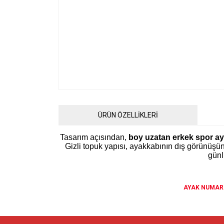
ÜRÜN ÖZELLİKLERİ
Tasarım açısından,
boy uzatan erkek spor a
Gizli topuk yapısı, ayakkabının dış görünüşü
günl
AYAK NUMARA
Bu ürünün fiyat bilgisi, resim, ürün açıklamalarında ve 
Görüş ve önerileriniz için teşekkür ederiz.