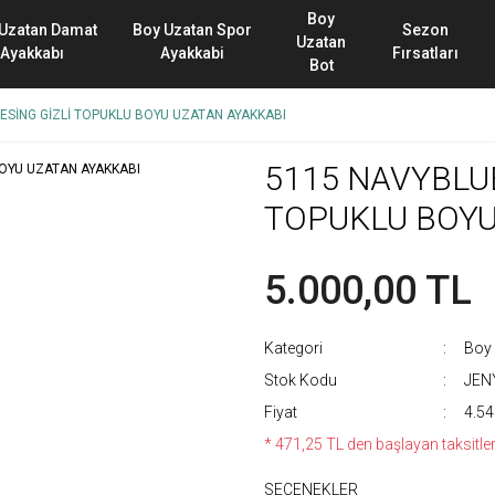
Boy
Uzatan Damat
Boy Uzatan Spor
Sezon
Uzatan
Ayakkabı
Ayakkabi
Fırsatları
Bot
ESİNG GİZLİ TOPUKLU BOYU UZATAN AYAKKABI
5115 NAVYBLUE
TOPUKLU BOYU
5.000,00 TL
Kategori
Boy 
Stok Kodu
JEN
Fiyat
4.54
* 471,25 TL den başlayan taksitler
SEÇENEKLER