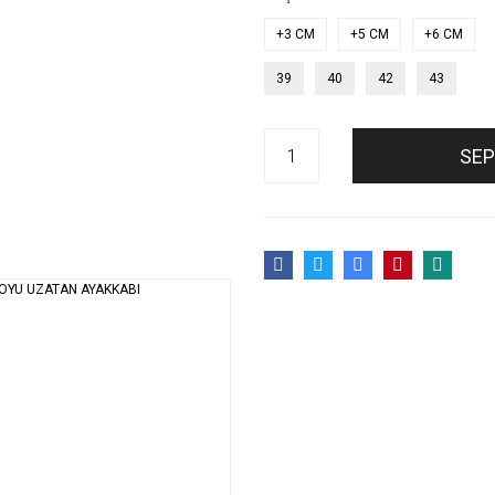
+3 CM
+5 CM
+6 CM
39
40
42
43
SEP