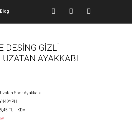
Blog
 DESİNG GİZLİ
 UZATAN AYAKKABI
Uzatan Spor Ayakkabi
Y449YPH
5,45 TL + KDV
le!