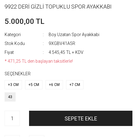
9922 DERİ GİZLİ TOPUKLU SPOR AYAKKABI
5.000,00 TL
Kategori
Boy Uzatan Spor Ayakkabi
Stok Kodu
9XGBV41A5R
Fiyat
4.545,45 TL + KDV
* 471,25 TL den başlayan taksitlerle!
SEÇENEKLER
+3 CM
+5 CM
+6 CM
+7 CM
43
SEPETE EKLE