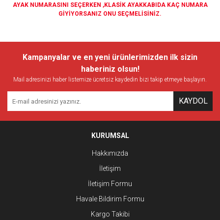
AYAK NUMARASINI SEÇERKEN ,KLASİK AYAKKABIDA KAÇ NUMARA
GİYİYORSANIZ ONU SEÇMELİSİNİZ.
Bu ürünün fiyat bilgisi, resim, ürün açıklamalarında ve diğer
konularda yetersiz gördüğünüz noktaları öneri formunu kullanarak
Bu ürüne ilk yorumu siz yapın!
Kampanyalar ve en yeni ürünlerimizden ilk sizin
tarafımıza iletebilirsiniz.
Görüş ve önerileriniz için teşekkür ederiz.
haberiniz olsun!
Mail adresinizi haber listemize ücretsiz kaydedin bizi takip etmeye başlayın.
Yorum Yaz
Ürün resmi kalitesiz, bozuk veya görüntülenemiyor.
KAYDOL
Ürün açıklamasında eksik bilgiler bulunuyor.
Ürün bilgilerinde hatalar bulunuyor.
Ürün fiyatı diğer sitelerden daha pahalı.
KURUMSAL
Bu ürüne benzer farklı alternatifler olmalı.
Hakkımızda
İletişim
İletişim Formu
Havale Bildirim Formu
Gönder
Kargo Takibi