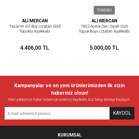
TÜKENDİ
ALİ MERCAN
ALİ MERCAN
Tasarım Gri̇ Boy Uzatan Gi̇zli̇
7632 Açma Deri Siyah Gizli
Topuklu Ayakkabı
Topuk Boyu Uzatan Ayakkabi
4.406,00 TL
5.000,00 TL
Kampanyalar ve en yeni ürünlerimizden ilk sizin
haberiniz olsun!
Mail adresinizi haber listemize ücretsiz kaydedin bizi takip etmeye başlayın.
KAYDOL
KURUMSAL